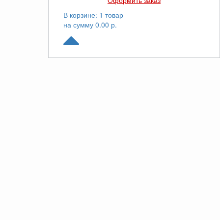
Оформить заказ
В корзине: 1 товар
на сумму 0.00 р.
© Yuken.ru. Все права защищены. 2026
Звоните
8(800)100-44-79