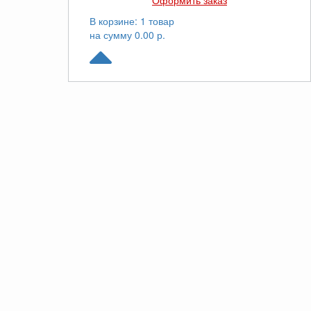
Оформить заказ
В корзине: 1 товар
на сумму 0.00 р.
© Yuken.ru. Все права защищены. 2026
Звоните
8(800)100-44-79