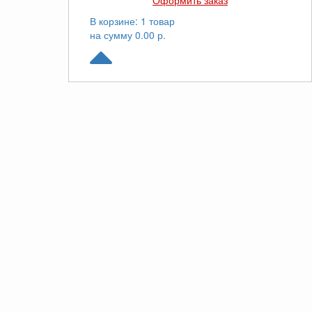
Оформить заказ
В корзине: 1 товар
на сумму 0.00 р.
© Yuken.ru. Все права защищены. 2026
Звоните
8(800)100-44-79