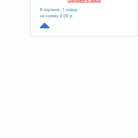
Оформить заказ
В корзине: 1 товар
на сумму 0.00 р.
© Yuken.ru. Все права защищены. 2026
Звоните
8(800)100-44-79