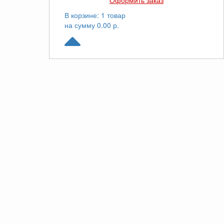
Оформить заказ
В корзине: 1 товар
на сумму 0.00 р.
© Yuken.ru. Все права защищены. 2026
Звоните
8(800)100-44-79