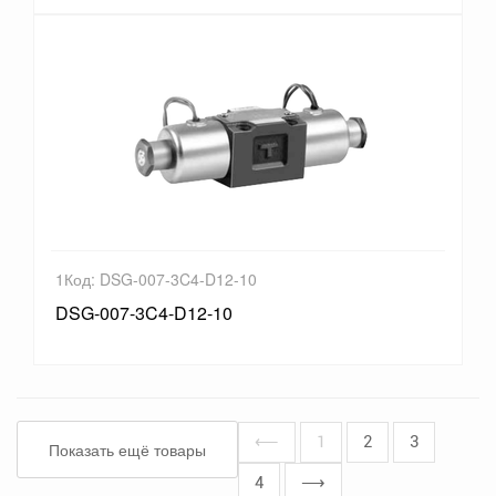
1Код: DSG-007-3C4-D12-10
DSG-007-3C4-D12-10
⟵
1
2
3
Показать ещё товары
4
⟶