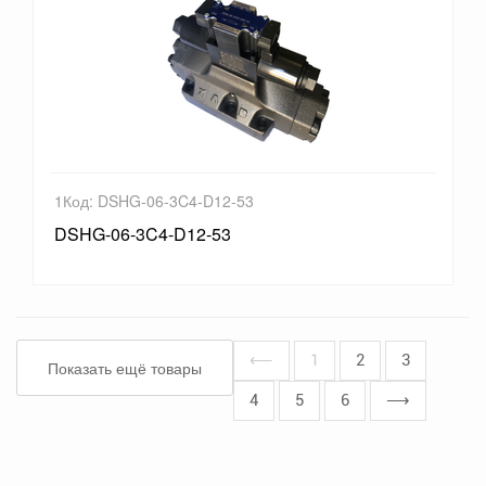
1Код: DSHG-06-3C4-D12-53
DSHG-06-3C4-D12-53
⟵
1
2
3
Показать ещё товары
4
5
6
⟶