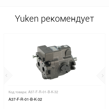
Yuken рекомендует
Код товара: A37-F-R-01-B-K-32
A37-F-R-01-B-K-32