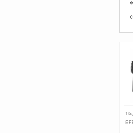
Ф
С
1Ко
EF