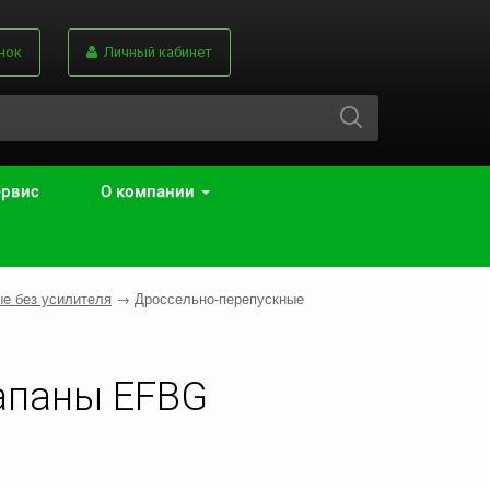
нок
Личный кабинет
ервис
О компании
е без усилителя
→
Дроссельно-перепускные
апаны EFBG