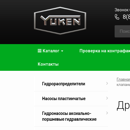
Звонок
8(
Каталог
Проверка на контрафа
Контакты
Главна
Гидрораспределители
клапан
Насосы пластинчатые
Др
Гидронасосы аксиально-
поршневые гидравлические