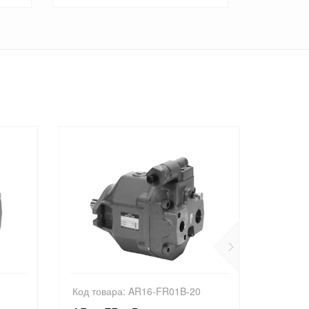
Код товара: AR16-FR01B-20
Код тов