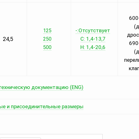
600
(
-:Отсутствует
125
дрос
24,5
С: 1,4-13,7
250
690
Н: 1,4-20,6
500
(
перел
кла
техническую документацию (ENG)
ые и присоединительные размеры