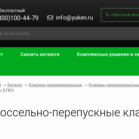
 бесплатный
Обратный зво
info@yuken.ru
800)100-44-79
кт
Скачать каталоги
Комплексные решения и с
я
→
Каталог
→
Клапаны пропорциональные
→
Клапаны пропорциональны
ы EFBG
оссельно-перепускные кл