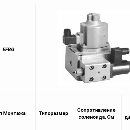
FBG
Cопротивление
п Монтажа
Типоразмер
соленоида, Ом
да