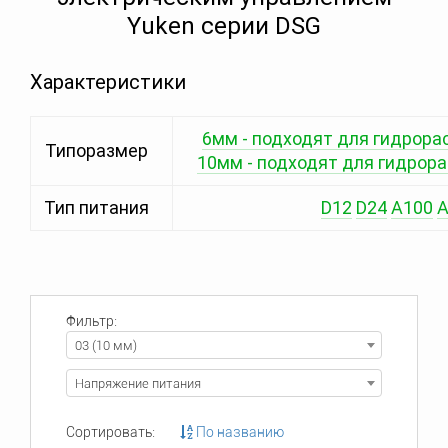
Yuken серии DSG
Характеристики
6мм - подходят для гидрора
Типоразмер
10мм - подходят для гидрор
Тип питания
D12
D24
A100
A
Фильтр:
03 (10 мм)
Напряжение питания
Сортировать:
По названию