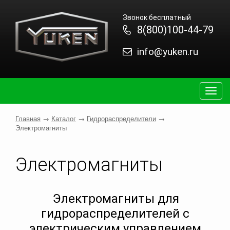
Звонок бесплатный
8(800)100-44-79
info@yuken.ru
Togg
navig
Главная
→
Каталог
→
Гидрораспределители
→
Электромагниты
Электромагниты
Электромагниты для
гидрораспределителей с
электрическим управлением