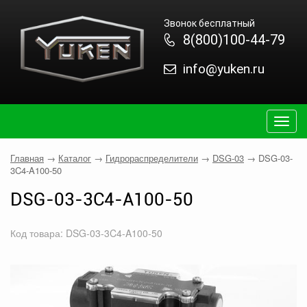
Звонок бесплатный
8(800)100-44-79
info@yuken.ru
Togg
navig
Главная
→
Каталог
→
Гидрораспределители
→
DSG-03
→
DSG-03-
3C4-A100-50
DSG-03-3C4-A100-50
Код товара: DSG-03-3C4-A100-50