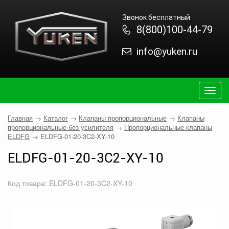
Звонок бесплатный
8(800)100-44-79
info@yuken.ru
Togg
navig
Главная
→
Каталог
→
Клапаны пропорциональные
→
Клапаны
пропорциональные без усилителя
→
Пропорциональные клапаны
ELDFG
→
ELDFG-01-20-3C2-XY-10
ELDFG-01-20-3C2-XY-10
Код товара: ELDFG-01-20-3C2-XY-10