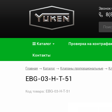
Звонок
8(
Каталог
Проверка на контрафа
Контакты
Главная
→
Каталог
→
Клапаны пропорциональные
→
Кл
EBG-03-H-T-51
Код товара: EBG-03-H-T-51