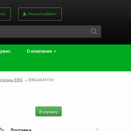
нок
Личный кабинет
ервис
О компании
клапаны EBG
→
EBG-03-H-T-51
В корзину
Доставка