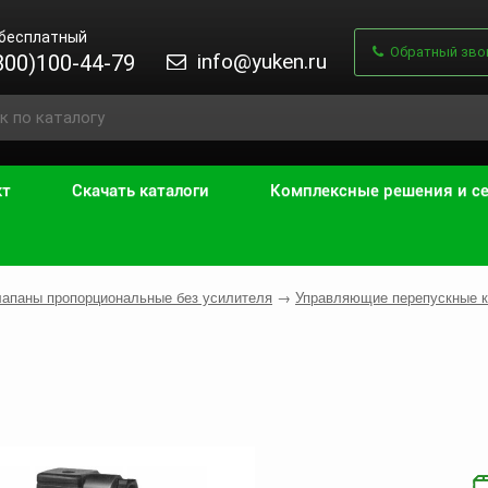
 бесплатный
Обратный зво
info@yuken.ru
800)100-44-79
кт
Скачать каталоги
Комплексные решения и с
апаны пропорциональные без усилителя
→
Управляющие перепускные 