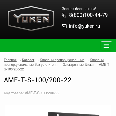
Звонок бесплатный
8(800)100-44-79
info@yuken.ru
Togg
navig
Главная
→
Каталог
→
Клапаны пропорциональные
→
Клапаны
пропорциональные без усилителя
→
Электронные блоки
→
AME-T-
S-100/200-22
AME-T-S-100/200-22
Код товара: AME-T-S-100/200-22