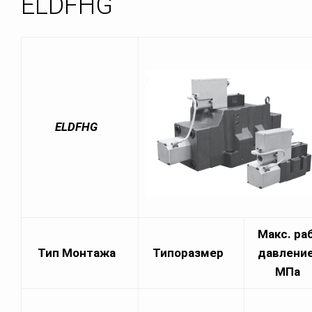
ELDFНG
ELDFHG
Макс. раб
Тип Монтажа
Типоразмер
давление
МПа