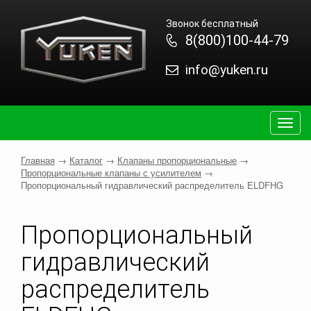
Звонок бесплатный
8(800)100-44-79
info@yuken.ru
Togg
navig
Главная
→
Каталог
→
Клапаны пропорциональные
→
Пропорциональные клапаны с усилителем
→
Пропорциональный гидравлический распределитель ELDFНG
Пропорциональный
гидравлический
распределитель