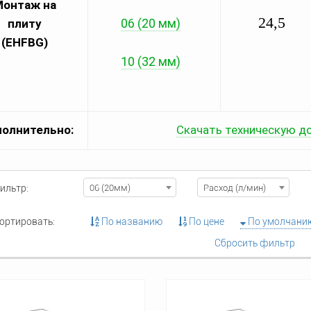
Монтаж на
24,5
06 (20 мм)
плиту
(EHFBG)
10 (32 мм)
олнительно:
Скачать техническую д
ильтр:
06 (20мм)
Расход (л/мин)
ортировать:
По названию
По цене
По умолчани
Сбросить фильтр