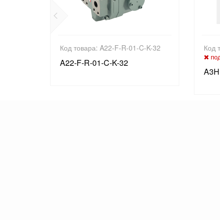
A120-N-
Код товара: A22-F-R-01-C-K-32
Код 
под
A22-F-R-01-C-K-32
A3H
0