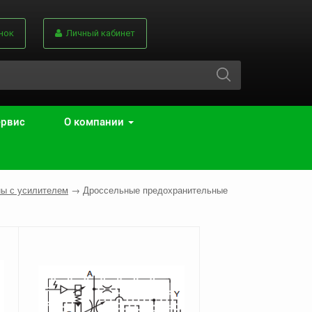
нок
Личный кабинет
ервис
О компании
ы с усилителем
→
Дроссельные предохранительные