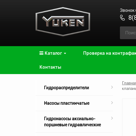
Звонок
8(
Каталог
Проверка на контрафа
Контакты
Главна
Гидрораспределители
клапа
Насосы пластинчатые
Гидронасосы аксиально-
поршневые гидравлические