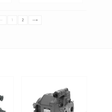
⟵
1
2
⟶