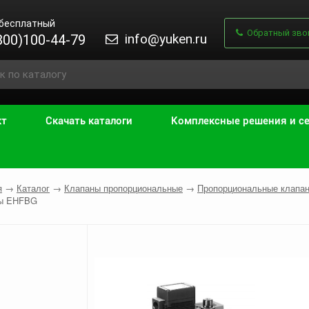
 бесплатный
Обратный зво
info@yuken.ru
800)100-44-79
кт
Скачать каталоги
Комплексные решения и с
я
→
Каталог
→
Клапаны пропорциональные
→
Пропорциональные клапан
ны EHFBG