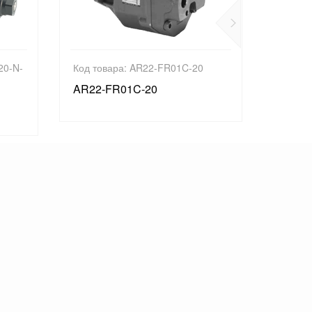
20-N-
Код товара: AR22-FR01C-20
Код то
50
AR22-FR01C-20
EHFBG