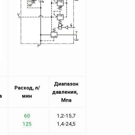
Диапазон
Расход, л/
давления,
а
мин
Мпа
60
1,2-15,7
125
1,4-24,5