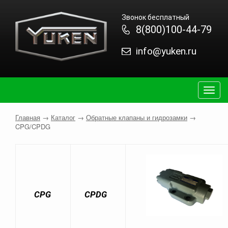
Звонок бесплатный
8(800)100-44-79
info@yuken.ru
Togg
navig
Главная
→
Каталог
→
Обратные клапаны и гидрозамки
→
CPG/CPDG
CPG
CPDG