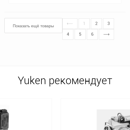
⟵
1
2
3
Показать ещё товары
4
5
6
⟶
Yuken рекомендует