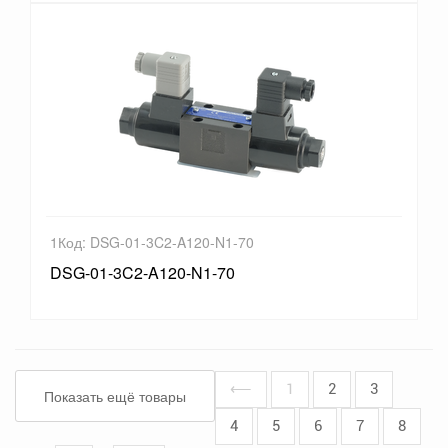
1Код: DSG-01-3C2-A120-N1-70
DSG-01-3C2-A120-N1-70
⟵
1
2
3
Показать ещё товары
4
5
6
7
8