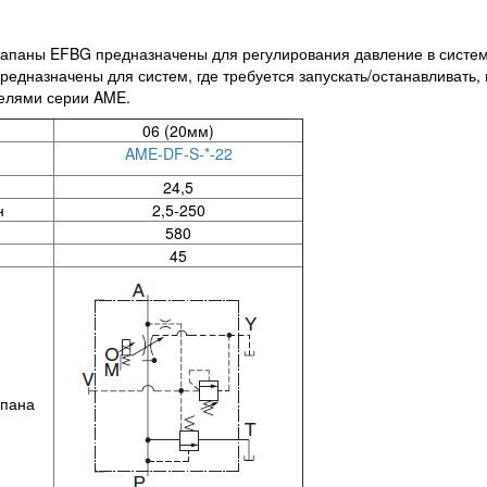
паны EFBG предназначены для регулирования давление в системе 
едназначены для систем, где требуется запускать/останавливать,
телями серии AME.
06 (20мм)
AME-DF-S-*-22
24,5
н
2,5-250
580
45
апана