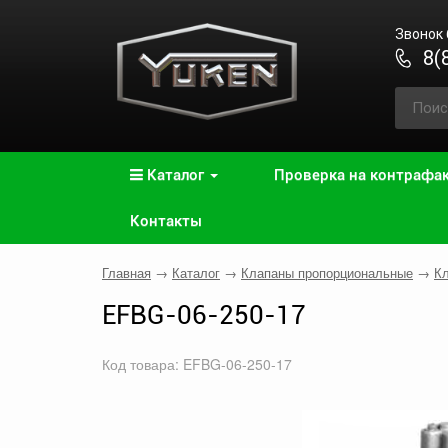
Звонок
8(
Каталог
Проверка на контрафа
Контакты
Главная
→
Каталог
→
Клапаны пропорциональные
→
Кл
EFBG-06-250-17
Код товара: EFBG-06-250-17