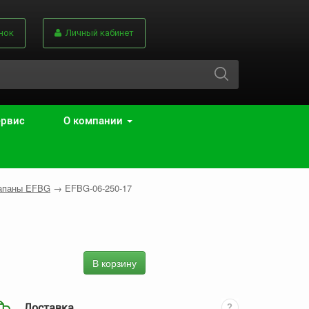
нок
Личный кабинет
ервис
О компании
лапаны EFBG
→
EFBG-06-250-17
В корзину
Доставка