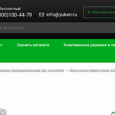
 бесплатный
Обратный зво
info@yuken.ru
800)100-44-79
кт
Скачать каталоги
Комплексные решения и с
апаны пропорциональные без усилителя
→
Дроссельно-перепускные к