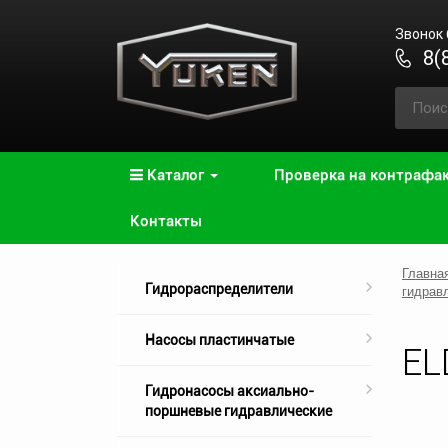
Звонок
8(
Каталог
Проверка на контрафа
Контакты
Главна
Гидрораспределители
гидрав
Насосы пластинчатые
EL
Гидронасосы аксиально-
поршневые гидравлические