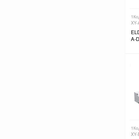
1Ко
XY-
EL
A-D
1Ко
XY-