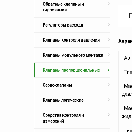
Обратные клапаны и
гидрозамки
Регуляторы расхода
Клапаны контроля давления
Хар
Клапаны модульного монтажа
Арт
Клапаны пропорциональные
Тип
Сервоклапаны
Мак
дав
Клапаны логические
Мак
Средства контроля и
жид
измерений
Тип