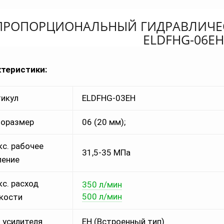
ПРОПОРЦИОНАЛЬНЫЙ ГИДРАВЛИЧЕ
ELDFHG-06EH
актеристики:
икул
ELDFHG-03EH
оразмер
06 (20 мм);
с. рабочее
31,5-35 МПа
ление
с. расход
350 л/мин
500 л/мин
кости
 усилителя
EH (Встроенный тип)