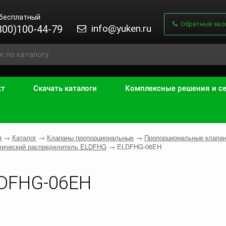
 бесплатный
Обратный зво
info@yuken.ru
800)100-44-79
кт
Скачать каталоги
Комплексные решения и с
я
→
Каталог
→
Клапаны пропорциональные
→
Пропорциональные клапан
лический распределитель ELDFНG
→
ELDFHG-06EH
DFHG-06EH