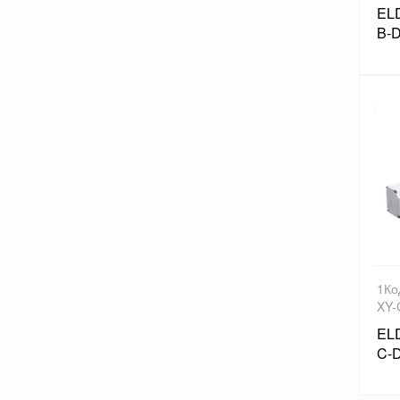
EL
B-D
1Ко
XY-
EL
C-D