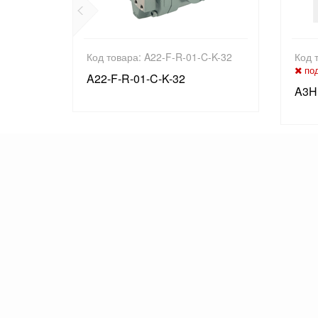
-D24-50
Код товара: A22-F-R-01-C-K-32
Код 
под
A22-F-R-01-C-K-32
A3H