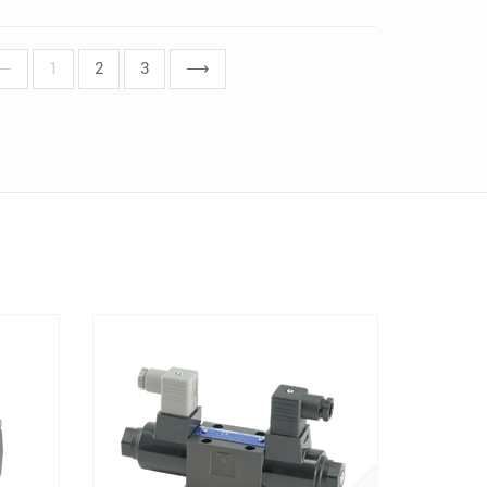
⟵
1
2
3
⟶