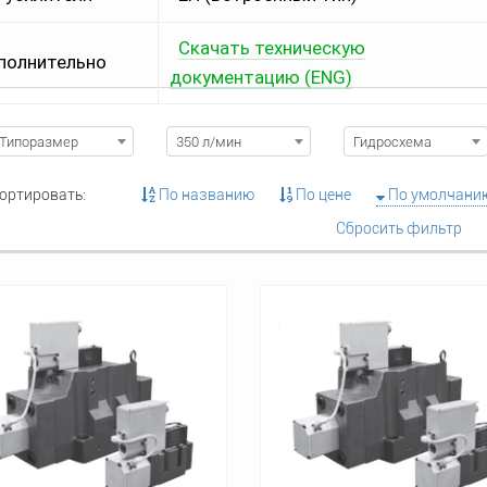
Скачать техническую
олнительно
документацию (ENG)
Типоразмер
350 л/мин
Гидросхема
ортировать:
По названию
По цене
По умолчани
Сбросить фильтр