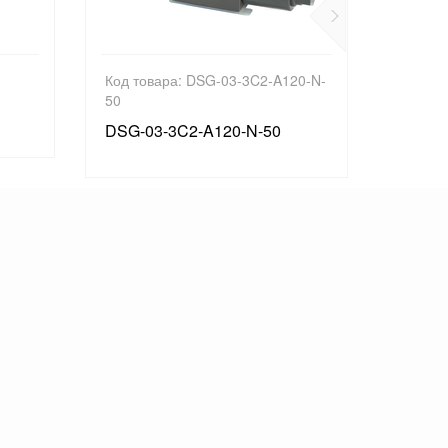
Код товара: DSG-03-3C2-A120-N-
Код тов
50
A37-F-
DSG-03-3C2-A120-N-50