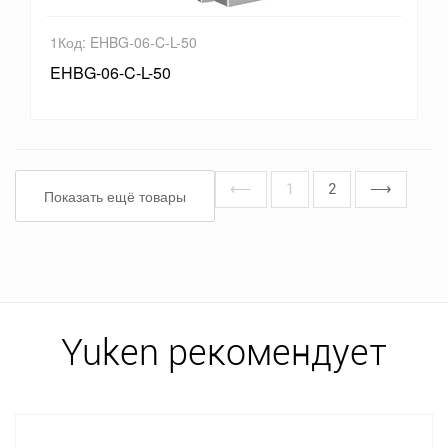
1Код: EHBG-06-C-L-50
EHBG-06-C-L-50
⟵
1
2
⟶
Показать ещё товары
Yuken рекомендует