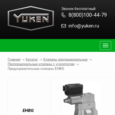
Звонок бесплатный
8(800)100-44-79
info@yuken.ru
Togg
navig
Главная
→
Каталог
→
Клапаны пропорциональные
→
Пропорциональные клапаны с усилителем
→
Предохранительные клапаны EHBG
EHBG