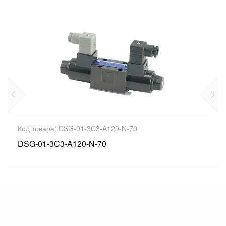
SG-01-3C3-A120-N-70
Код товара: E
A120-N-70
EHFBG-03-25