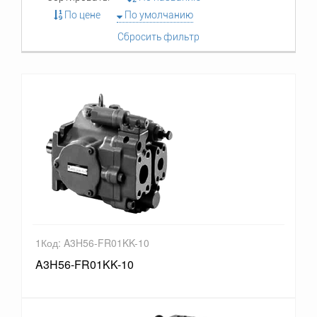
По цене
По умолчанию
Сбросить фильтр
1Код: A3H56-FR01KK-10
A3H56-FR01KK-10