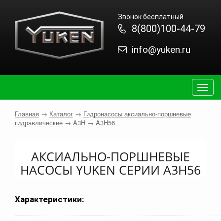
Звонок бесплатный
8(800)100-44-79
info@yuken.ru
Togg
navig
Главная
→
Каталог
→
Гидронасосы аксиально-поршневые
гидравлические
→
A3H
→
A3H56
АКСИАЛЬНО-ПОРШНЕВЫЕ
НАСОСЫ YUKEN СЕРИИ A3H56
Характеристики: