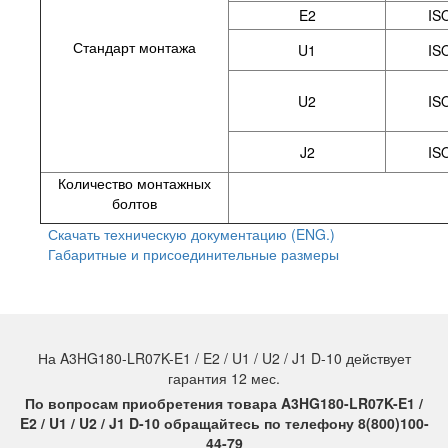
E2
IS
Стандарт монтажа
U1
IS
U2
IS
J2
IS
Количество монтажных
болтов
Скачать техническую документацию (ENG.)
Габаритные и присоединительные размеры
На A3HG180-LR07K-E1 / E2 / U1 / U2 / J1 D-10 действует
гарантия 12 мес.
По вопросам приобретения товара A3HG180-LR07K-E1 /
E2 / U1 / U2 / J1 D-10 обращайтесь по телефону 8(800)100-
44-79