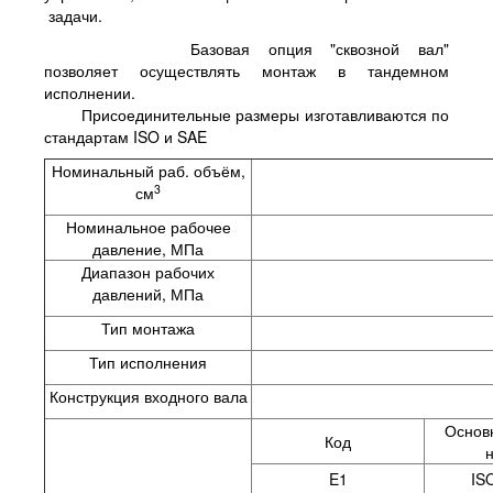
задачи.
Базовая опция "сквозной вал"
позволяет осуществлять монтаж в тандемном
исполнении.
Присоединительные размеры изготавливаются по
стандартам ISO и SAE
Номинальный раб. объём,
3
см
Номинальное рабочее
давление, МПа
Диапазон рабочих
давлений, МПа
Тип монтажа
Тип исполнения
Конструкция входного вала
Основ
Код
E1
IS