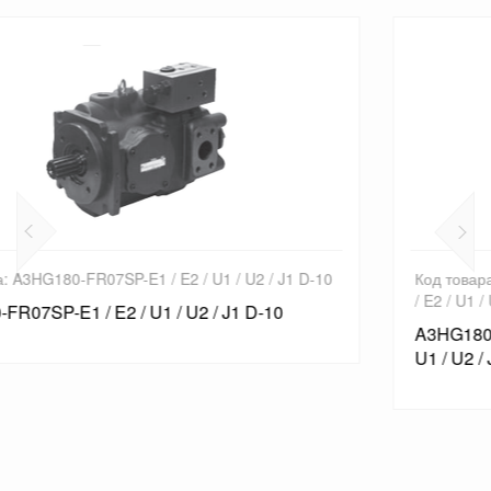
Код товара: A3HG180-LR09V G / H / J / K / L / M / N SP-E1
/ E2 / U1 / U2 / J1 D-10
A3HG180-LR09V G / H / J / K / L / M / N SP-E1 / E2 /
U1 / U2 / J1 D-10