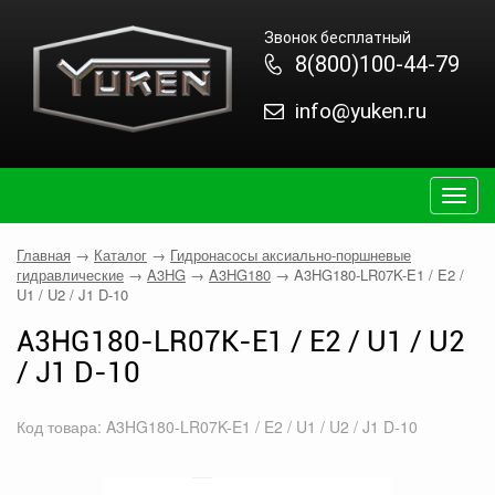
Звонок бесплатный
8(800)100-44-79
info@yuken.ru
Togg
navig
Главная
→
Каталог
→
Гидронасосы аксиально-поршневые
гидравлические
→
A3HG
→
A3HG180
→
A3HG180-LR07K-E1 / E2 /
U1 / U2 / J1 D-10
A3HG180-LR07K-E1 / E2 / U1 / U2
/ J1 D-10
Код товара: A3HG180-LR07K-E1 / E2 / U1 / U2 / J1 D-10