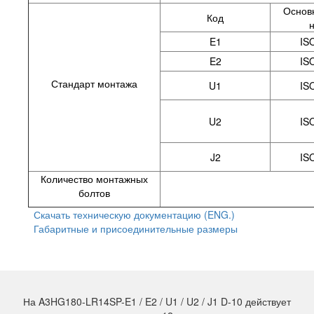
Основ
Код
E1
IS
E2
IS
Стандарт монтажа
U1
IS
U2
IS
J2
IS
Количество монтажных
болтов
Скачать техническую документацию (ENG.)
Габаритные и присоединительные размеры
На A3HG180-LR14SP-E1 / E2 / U1 / U2 / J1 D-10 действует