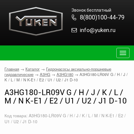
Звонок бесплатный
8(800)100-44-79
info@yuken.ru
Togg
navig
Главная
→
Каталог
→
Гидронасосы аксиально-поршневые
гидравлические
→
A3HG
→
A3HG180
→
A3HG180-LR09V G / H / J /
K / L / M / N K-E1 / E2 / U1 / U2 / J1 D-10
A3HG180-LR09V G / H / J / K / L /
M / N K-E1 / E2 / U1 / U2 / J1 D-10
Код товара: A3HG180-LR09V G / H / J / K / L / M / N K-E1 / E2 /
U1 / U2 / J1 D-10