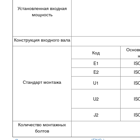
Установленная входная
мощность
Конструкция входного вала
Основ
Код
E1
IS
E2
IS
Стандарт монтажа
U1
IS
U2
IS
J2
IS
Количество монтажных
болтов