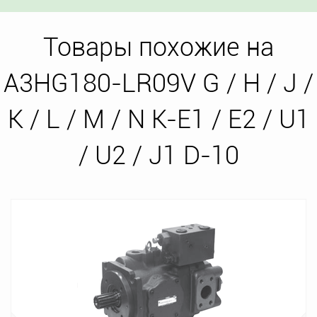
Товары похожие на
A3HG180-LR09V G / H / J /
K / L / M / N K-E1 / E2 / U1
/ U2 / J1 D-10