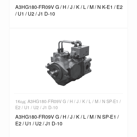
A3HG180-FR09V G / H / J / K / L / M / N K-E1 / E2
/ U1 / U2 / J1 D-10
1Код: A3HG180-FR09V G / H / J / K / L / M / N SP-E1 /
E2 / U1 / U2 / J1 D-10
A3HG180-FR09V G / H / J / K / L / M / N SP-E1 /
E2 / U1 / U2 / J1 D-10