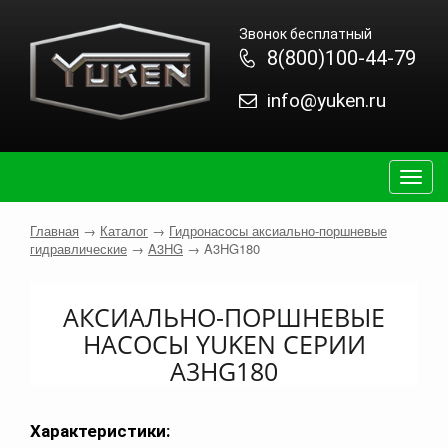
Звонок бесплатный
8(800)100-44-79
info@yuken.ru
Togg
navig
Главная
→
Каталог
→
Гидронасосы аксиально-поршневые
гидравлические
→
A3HG
→
A3HG180
АКСИАЛЬНО-ПОРШНЕВЫЕ
НАСОСЫ YUKEN СЕРИИ
A3HG180
Характеристики: