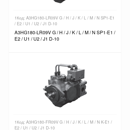
1Код: A3HG180-LR09V G / H / J / K / L / M / N SP1-E1
/ E2 / U1 / U2 / J1 D-10
A3HG180-LR09V G / H / J / K / L / M / N SP1-E1 /
E2 / U1 / U2 / J1 D-10
1Код: A3HG180-FR09V G / H / J / K / L / M / N K-E1 /
E2 / U1 / U2 / J1 D-10