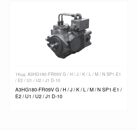
1Код: A3HG180-FR09V G / H / J / K / L / M / N SP1-E1
/ E2 / U1 / U2 / J1 D-10
A3HG180-FR09V G / H / J / K / L / M / N SP1-E1 /
E2 / U1 / U2 / J1 D-10