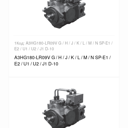
1Код: A3HG180-LR09V G / H / J / K / L / M / N SP-E1 /
E2 / U1 / U2 / J1 D-10
A3HG180-LR09V G / H / J / K / L / M / N SP-E1 /
E2 / U1 / U2 / J1 D-10