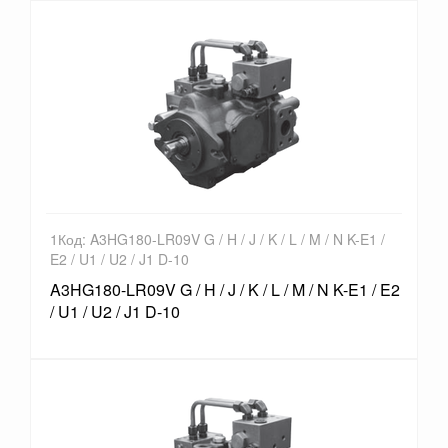
1Код: A3HG180-LR09V G / H / J / K / L / M / N K-E1 /
E2 / U1 / U2 / J1 D-10
A3HG180-LR09V G / H / J / K / L / M / N K-E1 / E2
/ U1 / U2 / J1 D-10