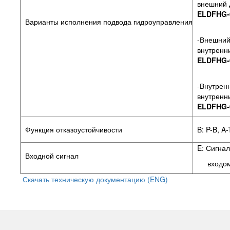
внешний д
ELDFHG-0
Варианты исполнения подвода гидроуправления
-Внешний 
внутренни
ELDFHG-0
-Внутренн
внутренни
ELDFHG-0
Функция отказоустойчивости
B: P-B, A-
E: Сигнал
Входной сигнал
входом 
Скачать техническую документацию (ENG)