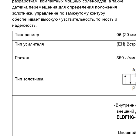
разработкам компактных мощных соленоидов, а также
датчика перемещения для определения положения
золотника, управление по замкнутому контуру
обеспечивает высокую чувствительность, точность и
надежность.
Типоразмер
06 (20 мм
Тип усилителя
(EH) Встр
Расход
350 л/ми
Тип золотника
-Внутренн
внешний д
ELDFHG-0
-Внешний 