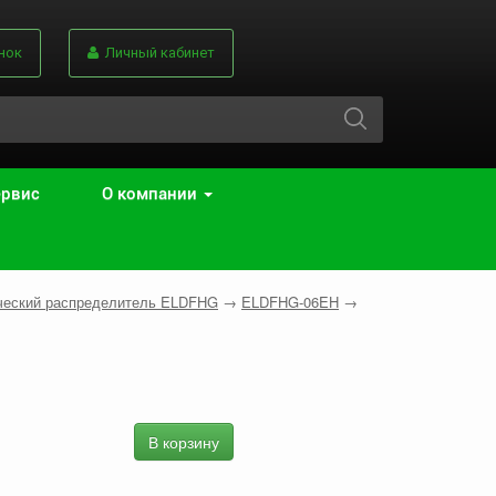
нок
Личный кабинет
ервис
О компании
ческий распределитель ELDFНG
→
ELDFHG-06EH
→
В корзину