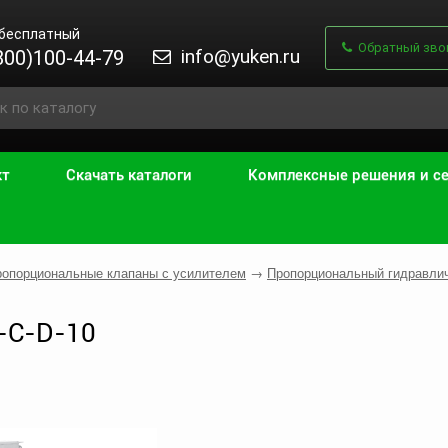
 бесплатный
Обратный зво
info@yuken.ru
800)100-44-79
кт
Скачать каталоги
Комплексные решения и с
ропорциональные клапаны с усилителем
→
Пропорциональный гидравли
-C-D-10