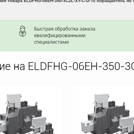
ия товара ELDFHG-06EH-350-3C2L-XY-C-D-10 обращайтесь по т
Быстрая обработка заказа
квалифицированными
специалистами
ие на ELDFHG-06EH-350-3