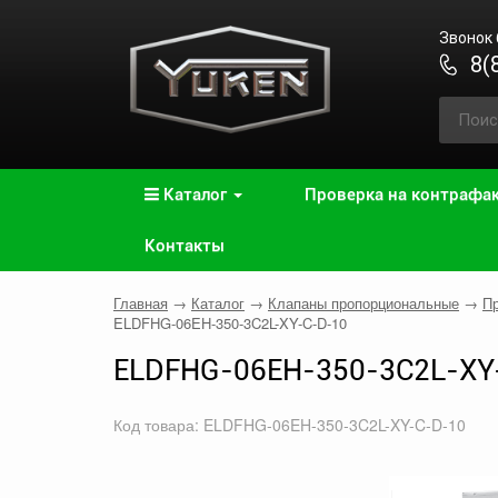
Звонок
8(
Каталог
Проверка на контрафа
Контакты
Главная
→
Каталог
→
Клапаны пропорциональные
→
П
ELDFHG-06EH-350-3C2L-XY-C-D-10
ELDFHG-06EH-350-3C2L-XY
Код товара: ELDFHG-06EH-350-3C2L-XY-C-D-10