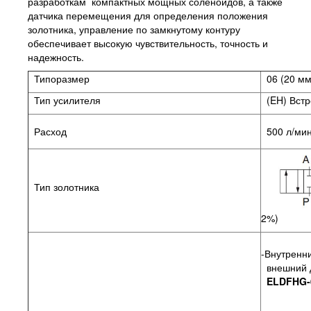
разработкам компактных мощных соленоидов, а также
датчика перемещения для определения положения
золотника, управление по замкнутому контуру
обеспечивает высокую чувствительность, точность и
надежность.
Типоразмер
06 (20 мм
Тип усилителя
(EH) Встр
Расход
500 л/ми
Тип золотника
2%)
-Внутренн
внешний д
ELDFHG-0