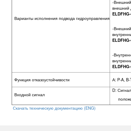
-Внешний 
внешний д
ELDFHG-0
Варианты исполнения подвода гидроуправления
-Внешний 
внутренни
ELDFHG-0
-Внутренн
внутренни
ELDFHG-0
Функция отказоустойчивости
А: P-A, B-
D: Сигна
Входной сигнал
положит
Скачать техническую документацию (ENG)