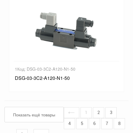
1Код: DSG-03-3C2-A120-N1-50
DSG-03-3C2-A120-N1-50
⟵
1
2
3
Показать ещё товары
4
5
6
7
8