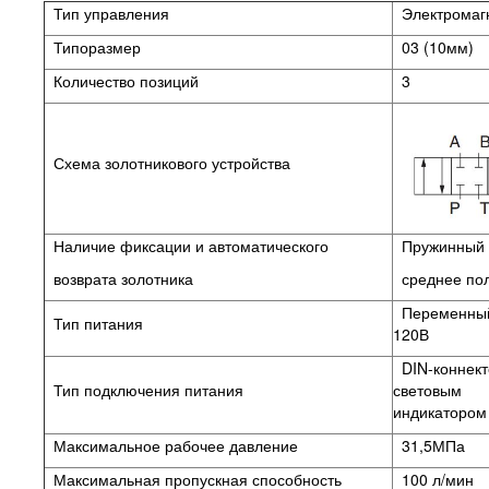
Тип управления
Электромаг
Типоразмер
03 (10мм)
Количество позиций
3
Схема золотникового устройства
Наличие фиксации и автоматического
Пружинный в
возврата золотника
среднее по
Переменный
Тип питания
120В
DIN-коннект
Тип подключения питания
световым
индикатором
Максимальное рабочее давление
31,5МПа
Максимальная пропускная способность
100 л/мин