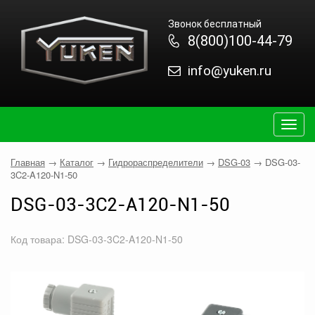
Звонок бесплатный
8(800)100-44-79
info@yuken.ru
Togg
navig
Главная
→
Каталог
→
Гидрораспределители
→
DSG-03
→
DSG-03-
3C2-A120-N1-50
DSG-03-3C2-A120-N1-50
Код товара: DSG-03-3C2-A120-N1-50