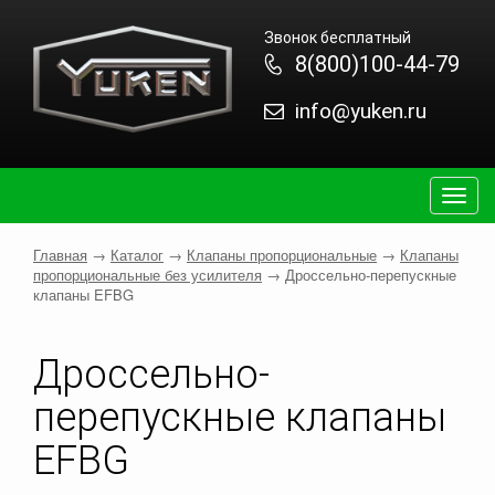
Звонок бесплатный
8(800)100-44-79
info@yuken.ru
Togg
navig
Главная
→
Каталог
→
Клапаны пропорциональные
→
Клапаны
пропорциональные без усилителя
→
Дроссельно-перепускные
клапаны EFBG
Дроссельно-
перепускные клапаны
EFBG