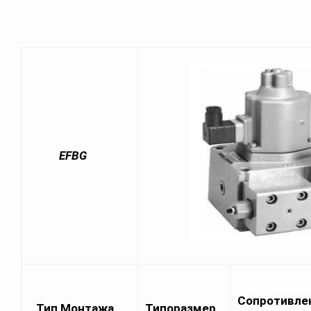
EFBG
Cопротивле
Тип Монтажа
Типоразмер