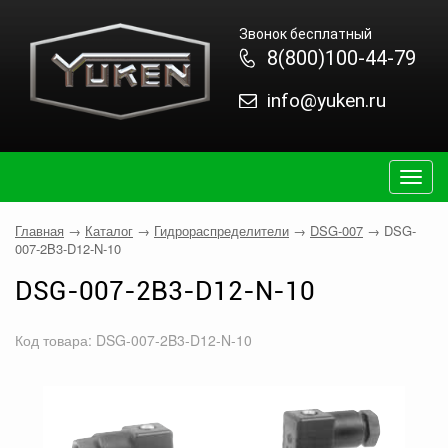
Звонок бесплатный
8(800)100-44-79
info@yuken.ru
Togg
navig
Главная
→
Каталог
→
Гидрораспределители
→
DSG-007
→
DSG-
007-2B3-D12-N-10
DSG-007-2B3-D12-N-10
Код товара: DSG-007-2B3-D12-N-10