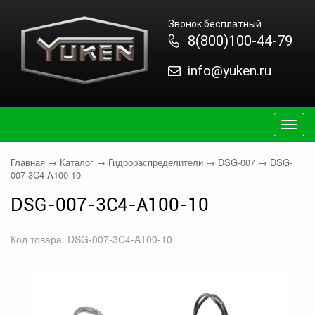
Звонок бесплатный
8(800)100-44-79
info@yuken.ru
Togg
navig
Главная
→
Каталог
→
Гидрораспределители
→
DSG-007
→
DSG-
007-3C4-A100-10
DSG-007-3C4-A100-10
Код товара: DSG-007-3C4-A100-10