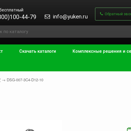
 бесплатный
Обратный зво
info@yuken.ru
800)100-44-79
кт
Скачать каталоги
Комплексные решения и с
7
→
DSG-007-3C4-D12-10