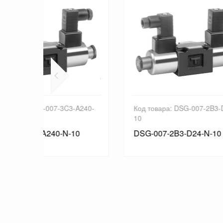
-A240-
Код товара: DSG-007-2B3-D24-N-
Код 
10
10
10
DSG-007-2B3-D24-N-10
DSG