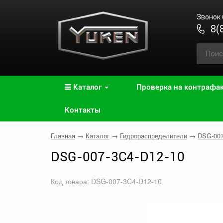
Звонок
8(
Каталог
Проверка на контрафа
Контакты
Главная
→
Каталог
→
Гидрораспределители
→
DSG-00
DSG-007-3C4-D12-10
Код товара: DSG-007-3C4-D12-10