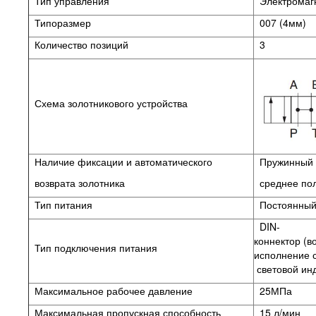
Тип управления
Электромаг
Типоразмер
007 (4мм)
Количество позиций
3
Схема золотникового устройства
Наличие фиксации и автоматического
Пружинный в
возврата золотника
среднее по
Тип питания
Постоянный 
DIN-
коннектор (в
Тип подключения питания
исполнение
световой ин
Максимальное рабочее давление
25МПа
Максимальная пропускная способность
15 л/мин