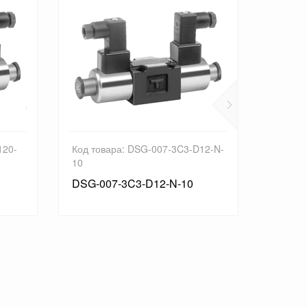
120-
Код товара: DSG-007-3C3-D12-N-
Код то
10
10
DSG-007-3C3-D12-N-10
DSG-0