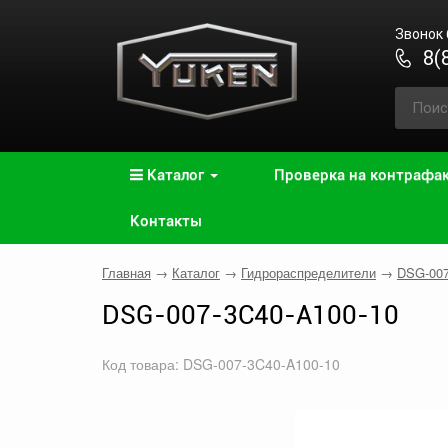
Звонок
8(
Каталог
Проверка на контрафа
Контакты
Главная
→
Каталог
→
Гидрораспределители
→
DSG-00
DSG-007-3C40-A100-10
Код товара: DSG-007-3C40-A100-10