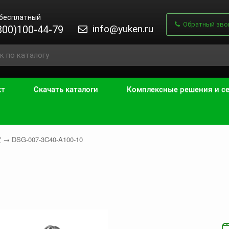
 бесплатный
Обратный зво
info@yuken.ru
800)100-44-79
кт
Скачать каталоги
Комплексные решения и с
7
→
DSG-007-3C40-A100-10