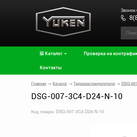
Звонок
8(
Каталог
Проверка на контрафа
Контакты
Главная
→
Каталог
→
Гидрораспределители
→
DSG-00
DSG-007-3C4-D24-N-10
Код товара: DSG-007-3C4-D24-N-10