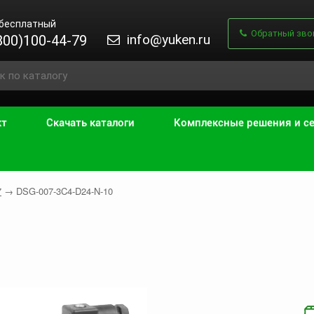
 бесплатный
Обратный зво
info@yuken.ru
800)100-44-79
кт
Скачать каталоги
Комплексные решения и с
7
→
DSG-007-3C4-D24-N-10