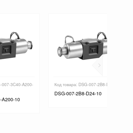
A200-
Код товара: DSG-007-2B8-D24-10
Код то
DSG-007-2B8-D24-10
DSG-0