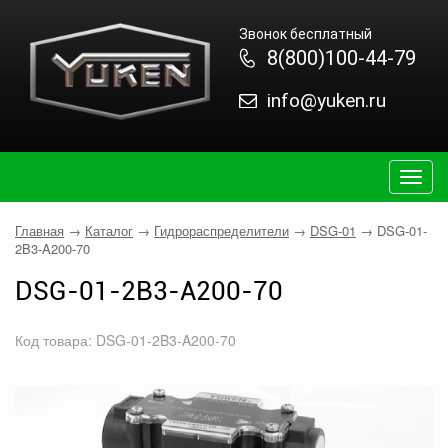
Звонок бесплатный
8(800)100-44-79
info@yuken.ru
Togg
navig
Главная
→
Каталог
→
Гидрораспределители
→
DSG-01
→
DSG-01-
2B3-A200-70
DSG-01-2B3-A200-70
Код товара: DSG-01-2B3-A200-70