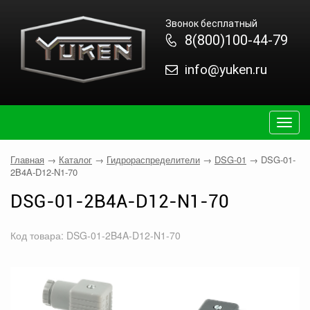
Звонок бесплатный
8(800)100-44-79
info@yuken.ru
Togg
navig
Главная
→
Каталог
→
Гидрораспределители
→
DSG-01
→
DSG-01-
2B4A-D12-N1-70
DSG-01-2B4A-D12-N1-70
Код товара: DSG-01-2B4A-D12-N1-70