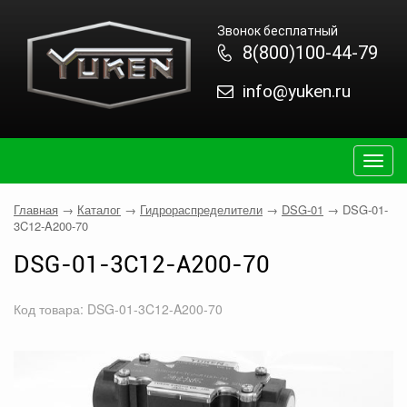
Звонок бесплатный
8(800)100-44-79
info@yuken.ru
Togg
navig
Главная
→
Каталог
→
Гидрораспределители
→
DSG-01
→
DSG-01-
3C12-A200-70
DSG-01-3C12-A200-70
Код товара: DSG-01-3C12-A200-70