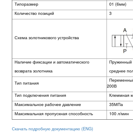
Типоразмер
01 (6мм)
Количество позиций
3
Схема золотникового устройства
Наличие фиксации и автоматического
Пружинный в
возврата золотника
среднее по
Переменный
Тип питания
200В
Тип подключения питания
Клеммная к
Максимальное рабочее давление
35МПа
Максимальная пропускная способность
100 л/мин
Скачать подробную документацию (ENG)