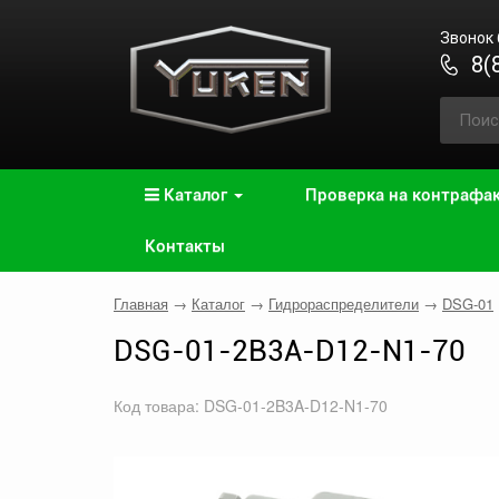
Звонок
8(
Каталог
Проверка на контрафа
Контакты
Главная
→
Каталог
→
Гидрораспределители
→
DSG-01
DSG-01-2B3A-D12-N1-70
Код товара: DSG-01-2B3A-D12-N1-70