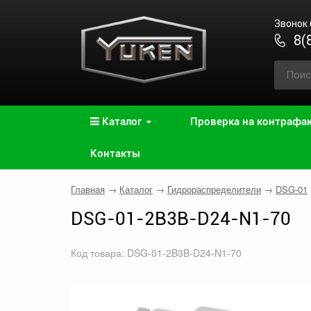
Звонок
8(
Каталог
Проверка на контрафа
Контакты
Главная
→
Каталог
→
Гидрораспределители
→
DSG-01
DSG-01-2B3B-D24-N1-70
Код товара: DSG-01-2B3B-D24-N1-70