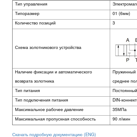
Тип управления
Электромаг
Типоразмер
01 (6мм)
Количество позиций
3
Схема золотникового устройства
Наличие фиксации и автоматического
Пружинный в
возврата золотника
среднее
по
Тип питания
Постоянный 
Тип подключения питания
DIN-коннек
Максимальное рабочее давление
35МПа
Максимальная пропускная способность
90 л/мин
Скачать подробную документацию (ENG)