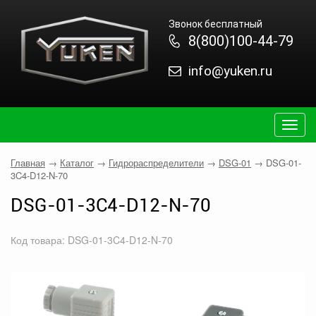
Звонок бесплатный
8(800)100-44-79
info@yuken.ru
Togg
navig
Главная
→
Каталог
→
Гидрораспределители
→
DSG-01
→
DSG-01-
3C4-D12-N-70
DSG-01-3C4-D12-N-70
Код товара: DSG-01-3C4-D12-N-70