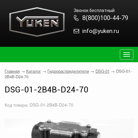
Звонок бесплатный
8(800)100-44-79
info@yuken.ru
Togg
navig
Главная
→
Каталог
→
Гидрораспределители
→
DSG-01
→
DSG-01-
2B4B-D24-70
DSG-01-2B4B-D24-70
Код товара: DSG-01-2B4B-D24-70