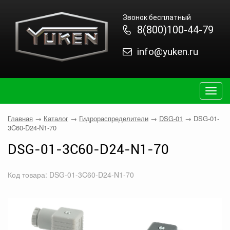
Звонок бесплатный
8(800)100-44-79
info@yuken.ru
Togg
navig
Главная
→
Каталог
→
Гидрораспределители
→
DSG-01
→
DSG-01-
3C60-D24-N1-70
DSG-01-3C60-D24-N1-70
Код товара: DSG-01-3C60-D24-N1-70