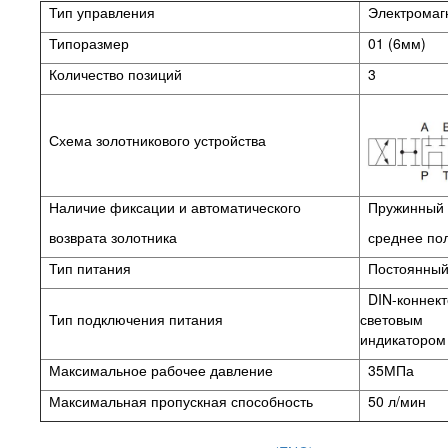
Тип управления
Электромаг
Типоразмер
01 (6мм)
Количество позиций
3
Схема золотникового устройства
Наличие фиксации и автоматического
Пружинный в
возврата золотника
среднее
по
Тип питания
Постоянный 
DIN-коннект
Тип подключения питания
световым
индикатором
Максимальное рабочее давление
35МПа
Максимальная пропускная способность
50 л/мин