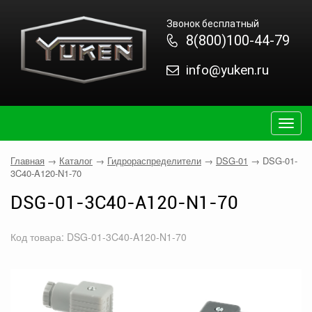
Звонок бесплатный
8(800)100-44-79
info@yuken.ru
Togg
navig
Главная
→
Каталог
→
Гидрораспределители
→
DSG-01
→
DSG-01-
3C40-A120-N1-70
DSG-01-3C40-A120-N1-70
Код товара: DSG-01-3C40-A120-N1-70