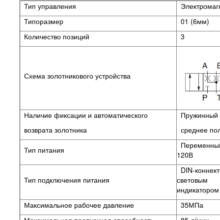
Тип управления
Электромаг
Типоразмер
01 (6мм)
Количество позиций
3
Схема золотникового устройства
Наличие фиксации и автоматического
Пружинный в
возврата золотника
среднее
по
Переменный
Тип питания
120В
DIN-коннект
Тип подключения питания
световым
индикатором
Максимальное рабочее давление
35МПа
Максимальная пропускная способность
85 л/мин