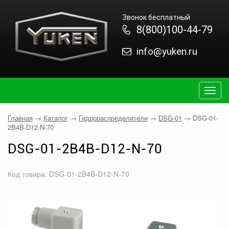
Звонок бесплатный
8(800)100-44-79
info@yuken.ru
Togg
navig
Главная
→
Каталог
→
Гидрораспределители
→
DSG-01
→
DSG-01-
2B4B-D12-N-70
DSG-01-2B4B-D12-N-70
Код товара: DSG-01-2B4B-D12-N-70