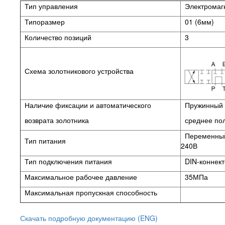
Тип управления
Электромаг
Типоразмер
01 (6мм)
Количество позиций
3
Схема золотникового устройства
Наличие фиксации и автоматического
Пружинный в
возврата золотника
среднее по
Переменный
Тип питания
240В
Тип подключения питания
DIN-коннек
Максимальное рабочее давление
35МПа
Максимальная пропускная способность
Скачать подробную документацию (ENG)