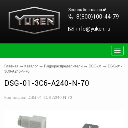
Звонок бесплатный
8(800)100-44-79
info@yuken.ru
Togg
navig
Главная
→
Каталог
→
Гидрораспределители
→
DSG-01
→
DSG-01-
3C6-A240-N-70
DSG-01-3C6-A240-N-70
Код товара: DSG-01-3C6-A240-N-70