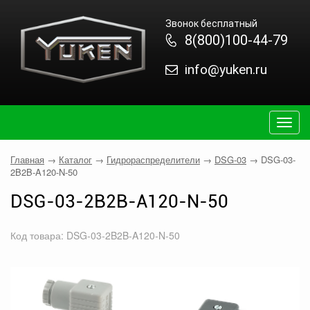
Звонок бесплатный
8(800)100-44-79
info@yuken.ru
Togg
navig
Главная
→
Каталог
→
Гидрораспределители
→
DSG-03
→
DSG-03-
2B2B-A120-N-50
DSG-03-2B2B-A120-N-50
Код товара: DSG-03-2B2B-A120-N-50